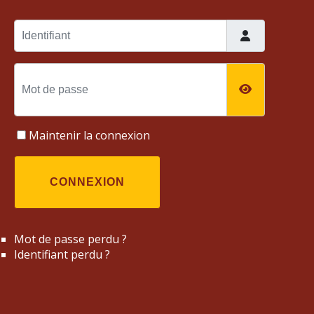
Identifiant
Mot de passe
AFFICHER
Maintenir la connexion
CONNEXION
Mot de passe perdu ?
Identifiant perdu ?