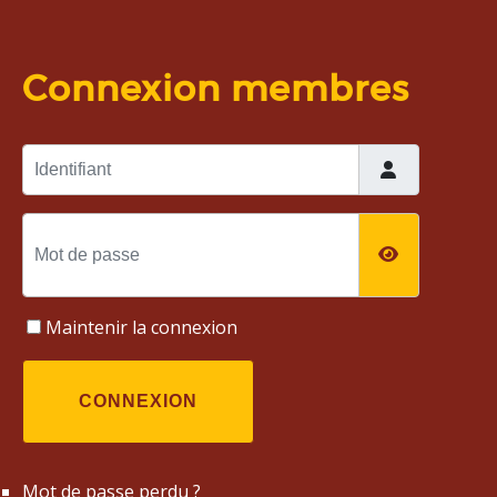
Connexion membres
Identifiant
Mot de passe
AFFICHER
Maintenir la connexion
CONNEXION
Mot de passe perdu ?