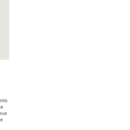
amis
te
eux
le