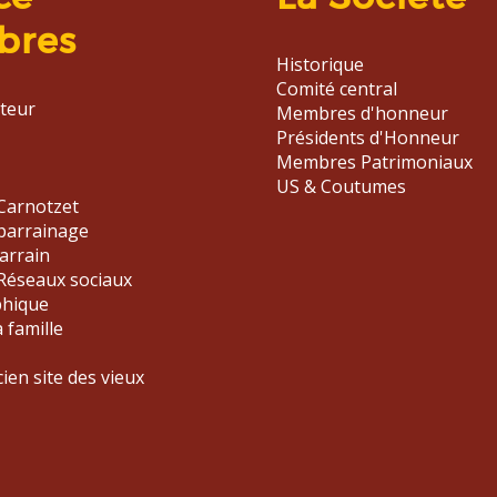
bres
Historique
Comité central
ateur
Membres d'honneur
Présidents d'Honneur
Membres Patrimoniaux
US & Coutumes
Carnotzet
PASSE
parrainage
arrain
Réseaux sociaux
phique
a famille
cien site des vieux