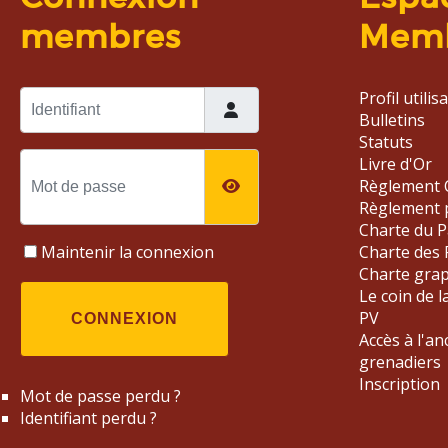
membres
Mem
Identifiant
Profil utilis
Bulletins
Statuts
Mot de passe
Livre d'Or
Règlement 
AFFICHER LE MOT DE 
Règlement 
Charte du P
Maintenir la connexion
Charte des 
Charte gra
Le coin de l
PV
CONNEXION
Accès à l'an
grenadiers
Inscription
Mot de passe perdu ?
Identifiant perdu ?