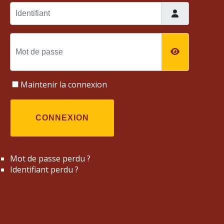
Identifiant
Mot de passe
AFFICHER
Maintenir la connexion
CONNEXION
Mot de passe perdu ?
Identifiant perdu ?